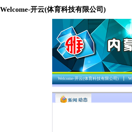
Welcome-开云(体育科技有限公司)
Welcome-开云(体育科技有限公司)
W