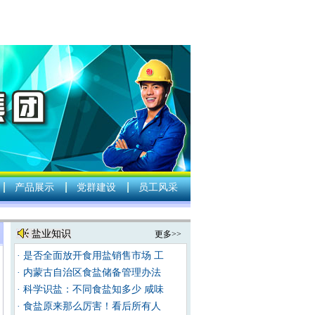
产品展示
党群建设
员工风采
盐业知识
更多>>
·
是否全面放开食用盐销售市场 工
·
内蒙古自治区食盐储备管理办法
·
科学识盐：不同食盐知多少 咸味
·
食盐原来那么厉害！看后所有人