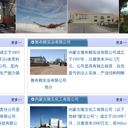
雅布赖实业有限公司
更多>>
更多>>
立于2003
内蒙古雅布赖实业有限公司成立
-开云(体育科
于1997年，注册资本3642.5万
子公司。是内
元。公司是具有独立核算、自负
生产能力最
盈亏的法人实体，产业结构明晰
雅布赖实业有限公司
简介
内蒙古隆宝化工有限公司
更多>>
更多>>
责任公司是
内蒙古隆宝化工有限公司（以下
有限公司、
简称“隆宝公司”）成立于2019年7
育科技有限公
月，注册资本2000万元，系Welco