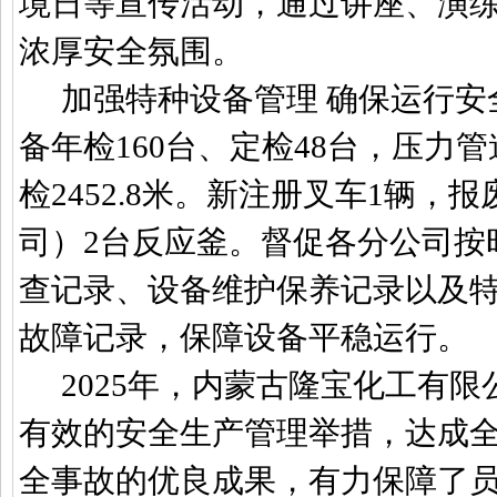
境日等宣传活动，通过讲座、演
浓厚安全氛围。
加强特种设备管理 确保运行安
备年检
160
台、定检
48
台，压力管
检
2452.8
米。新注册叉车
1
辆，报
司）
2
台反应釜。督促各分公司按
查记录、设备维护保养记录以及
故障记录，保障设备平稳运行。
2025
年，内蒙古隆宝化工有限
有效的安全生产管理举措，达成
全事故的优良成果，有力保障了