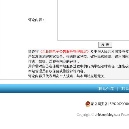
评论内容：
请遵守
《互联网电子公告服务管理规定》
及中华人民共和国其他各
严禁发表危害国家安全、损害国家利益、破坏民族团结、破坏国家
诽谤、教唆、淫秽等内容的评论 。
用户需对自己在使用本站服务过程中的行为承担法律责任（直接或
本站管理员有权保留或删除评论内容。
评论内容只代表网友个人观点，与本网站立场无关。
【网站介绍】
|
【联系
蒙公网安备152922020000
Copyright ©
bl4ebookblog.com
Power