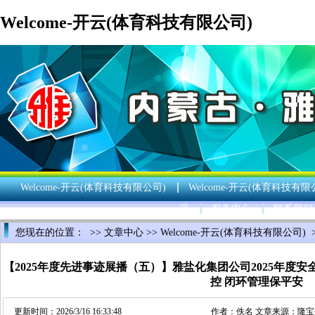
Welcome-开云(体育科技有限公司)
Welcome-开云(体育科技有限公司)
Welcome-开云(体育科技有限
采
服务中心
联系我们
您现在的位置： >>
文章中心
>>
Welcome-开云(体育科技有限公司)
> 正文
【2025年度先进事迹展播（五）】雅盐化集团公司2025年度
控 闭环管理保平安
更新时间：2026/3/16 16:33:48
作者：佚名 文章来源：
隆宝