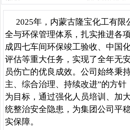
2025
年，内蒙古隆宝化工有限
全与环保管理体系，扎实推进各
成四七车间环保竣工验收、中国
评估等重大任务，实现了全年无
员伤亡的优良成效。公司始终秉持
主、综合治理、持续改进”的方针
为目标，通过强化人员培训、加
统整治安全隐患，为集团公司平
实保障。