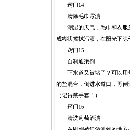
窍门
14
清除毛巾霉渍
潮湿的天气，毛巾和衣服
成糊状擦拭污渍，在阳光下晾
窍门
15
自制通渠剂
下水道又被堵了？可以用
的盐混合，倒进水道口，再倒
（记得戴手套！）
窍门
16
清洗葡萄酒渍
在刚刚被红酒溅到的地方