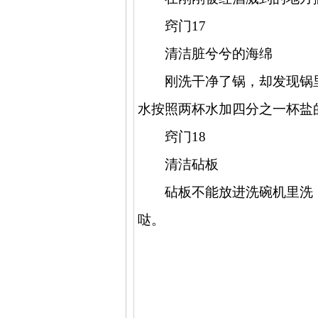
窍门
17
清洁脏兮兮的海绵
刚洗干净了锅，却发现锅
水按照两杯水加四分之一杯盐
窍门
18
清洁砧板
砧板不能放进洗碗机里洗
哒。