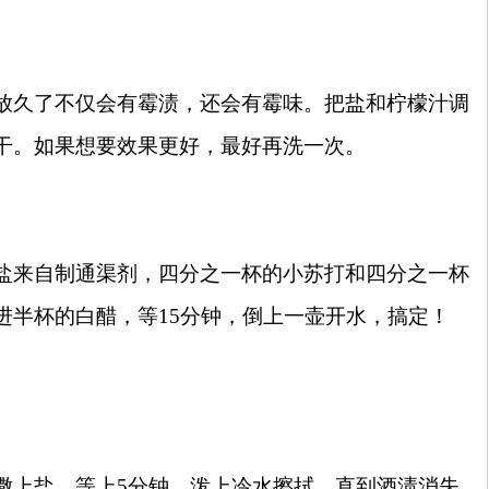
放久了不仅会有霉渍，还会有霉味。把盐和柠檬汁调
干。如果想要效果更好，最好再洗一次。
盐来自制通渠剂，四分之一杯的小苏打和四分之一杯
进半杯的白醋，等
15
分钟，倒上一壶开水，搞定！
撒上盐，等上
5
分钟，泼上冷水擦拭，直到酒渍消失。