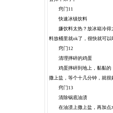
窍门
11
快速冰镇饮料
嫌饮料太热？放冰箱冷得
料放桶里就
ok
了，很快就可以
窍门
12
清理摔碎的鸡蛋
鸡蛋摔碎到地上，黏黏的
撒上盐，等个十几分钟，就很
窍门
13
清除锅底油渍
在油渍上撒上盐，再加点