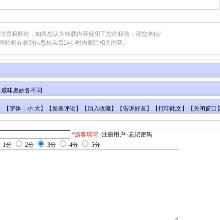
合法授权网站，如果您认为转载内容侵犯了您的权益，请您来信/
网站将在收到信息核实后24小时内删除相关内容。
 咸味奥妙各不同
【字体：小 大】【
发表评论
】【
加入收藏
】【
告诉好友
】【
打印此文
】【
关闭窗口
*游客填写
·注册用户
·忘记密码
1分
2分
3分
4分
5分