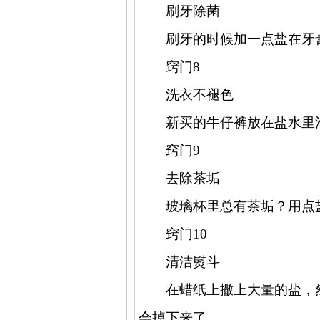
刷牙除菌
刷牙的时候加一点盐在牙
窍门
8
洗衣不褪色
新买的牛仔裤放在盐水里
窍门
9
去除茶垢
玻璃杯里总有茶垢？用点
窍门
10
清洁熨斗
在蜡纸上撒上大量的盐，
会掉下来了。