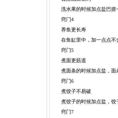
洗水果的时候加点盐巴搓
窍门
4
养鱼更长寿
在鱼缸里中，加一点点不
窍门
5
煮面更筋道
煮面条的时候加点盐，面
窍门
6
煮饺子不易破
煮饺子的时候加点盐，饺
窍门
7