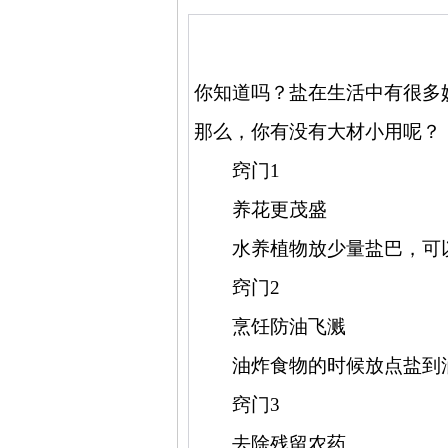
你知道吗？盐在生活中有很多
那么，你有没有大材小用呢？
窍门
1
养花更茂盛
水养植物放少量盐巴，可
窍门
2
烹饪防油飞溅
油炸食物的时候放点盐到
窍门
3
去除残留农药