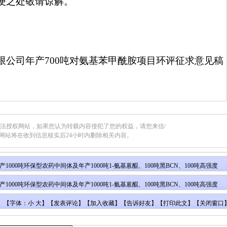
便之处敬请谅解。
限公司年产
700
吨对氨基苯甲酰胺项目环评征求意见稿
合法授权网站，如果您认为转载内容侵犯了您的权益，请您来信/
网站将在收到信息核实后24小时内删除相关内容。
000吨环保型农药中间体及年产1000吨1-氨基蒽醌、100吨黑BCN、100吨高强度
响评价公众参与第二次公示
000吨环保型农药中间体及年产1000吨1-氨基蒽醌、100吨黑BCN、100吨高强度
响评价公众参与报批前公示
【字体：小 大】【
发表评论
】【
加入收藏
】【
告诉好友
】【
打印此文
】【
关闭窗口