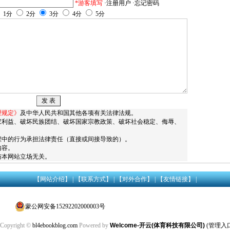
*游客填写
·注册用户
·忘记密码
1分
2分
3分
4分
5分
理规定》
及中华人民共和国其他各项有关法律法规。
家利益、破坏民族团结、破坏国家宗教政策、破坏社会稳定、侮辱、
。
程中的行为承担法律责任（直接或间接导致的）。
内容。
与本网站立场无关。
【网站介绍】
|
【联系方式】
| 【对外合作】 |
【友情链接】
|
蒙公网安备15292202000003号
Copyright ©
bl4ebookblog.com
Powered by
Welcome-开云(体育科技有限公司)
(管理入