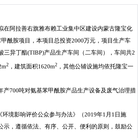
拟在阿拉善右旗雅布赖工业集中区建设
内蒙古隆宝化
苯甲酰胺项目，本项目总投资
2000
万元，项目生产车
酸三异丁酯
(TIBP)
产品生产车间（二车间），车间共
2
2
2
2m
，建筑面积
1620m
，其他公辅设施均依托隆宝一
年产
700
吨对氨基苯甲酰胺产品生产设备及废气治理措
《环境影响评价公众参与办法》（
2019
年
1
月
1
日施
公示，遵循依法、有序、公开、便利的原则，鼓励公