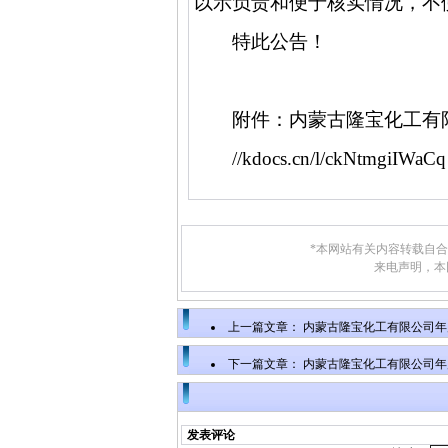
以示负责和便于核实情况，不
特此公告！
附件：内蒙古隆宝化工有
//kdocs.cn/l/ckNtmgiIWaCq
*本网站有关内容转载自
来电声明，本
上一篇文章：
内蒙古隆宝化工有限公司年产1
还原金黄RK、300吨橄榄T生产项目环境影
下一篇文章：
内蒙古隆宝化工有限公司年产1
还原金黄RK、300吨橄榄T生产项目环境影
发表评论